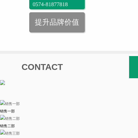
0574-81877818
(0)13566009709
提升品牌价值
ZERO:实习僧网站se
seo有技术含量吗
CONTACT
销售一部
销售二部